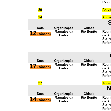
Refor
20
Anive
24
Anive
Data
Organização
Cidade
12
Mamutes da
Rio Bonito
Reun
(sábado)
Pedra
de Aq
é a r
Refor
Data
Organização
Cidade
17
Mamutes da
Rio Bonito
Reun
(sábado)
Pedra
de Aq
é a r
Refor
27
Anive
N
Data
Organização
Cidade
14
Mamutes da
Rio Bonito
Reun
(sábado)
Pedra
de Aq
é a r
Refor