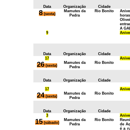
Data
Organização
Cidade
8
Mamutes da
Rio Bonito
Aniv
(sexta)
Pedra
hora
Olive
entra
A GAR
9
Anive
Data
Organização
Cidade
17
Anive
26
Mamutes da
Rio Bonito
(sexta)
Pedra
Data
Organização
Cidade
17
Anive
24
Mamutes da
Rio Bonito
(sexta)
Pedra
Data
Organização
Cidade
3
Anive
15
Mamutes da
Rio Bonito
Reun
(sábado)
Pedra
de Aq
é a r