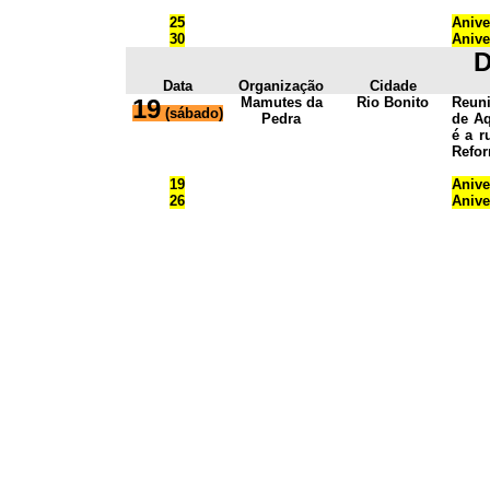
25
Anive
30
Anive
D
Data
Organização
Cidade
19
Mamutes da
Rio Bonito
Reun
(sábado)
Pedra
de Aq
é a r
Refor
19
Anive
26
Anive